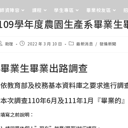
師資陣容
課程
學生專區
畢業校友區
109學年度農園生產系畢業
助理
2022 年 3 月 10 日
最新消息
/
發燒新聞
畢業生畢業出路調查
依教育部及校務基本資料庫之要求進行調
本次調查110年6月及111年1月『畢業的
填寫之前說明：