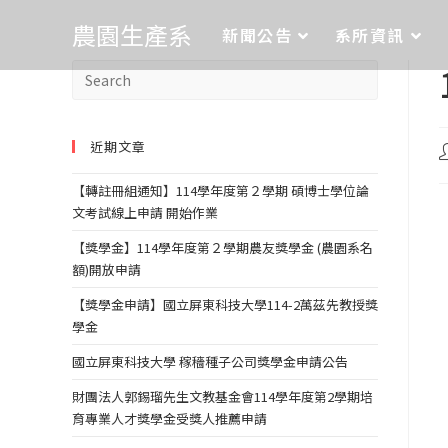
農園生產系
新聞公告
系所資訊
近期文章
【轉註冊組通知】114學年度第２學期 碩博士學位論
文考試線上申請 開始作業
【獎學金】114學年度第２學期農友獎學金 (農園系名
額)開放申請
【獎學金申請】國立屏東科技大學114-2萬茲先教授獎
學金
國立屏東科技大學 稼穡種子公司獎學金申請公告
財團法人郭錫瑠先生文教基金會114學年度第2學期培
育專業人才獎學金受獎人推薦申請