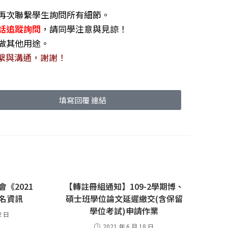
辦再次聯繫學生詢問所有細節。
話追蹤詢問
，請同學注意與見諒！
不做其他用途。
繫與溝通，謝謝！
填寫回覆 連結
《2021
【轉註冊組通知】109-2學期博、
》報名資訊
碩士班學位論文延遲繳交(含保留
學位考試)申請作業
2 日
2021 年 6 月 18 日