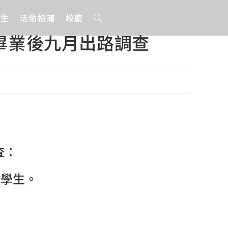
招生
活動相簿
校慶
生畢業後九月出路調查
查：
』學生。