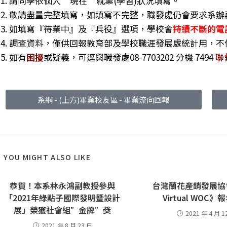
1. 請同學依個人”現在”就業(學習)狀況填寫。
2. 敬請盡量完整填寫，如填寫不完整，職發處仍會要求系
3. 如填寫『待業中』及『兵役』選項，學校會
持續不斷的電
4. 調查資料，僅供回報教育部及學校職涯發展處統計用，
5. 如有
困擾
或疑義，可逕與職發處08-7703202 分機 7494
聯
系網 - (上方)畢業校友區 - 畢業流向回報
YOU MIGHT ALSO LIKE
恭賀！本系林永鴻副教授參與
台灣蘭花產銷發展協會
「2021年綠點子國際發明暨設計
Virtual WOC
展」榮獲社會組”金牌”獎
2021 年 4 月 1
2021 年 8 月 23 日