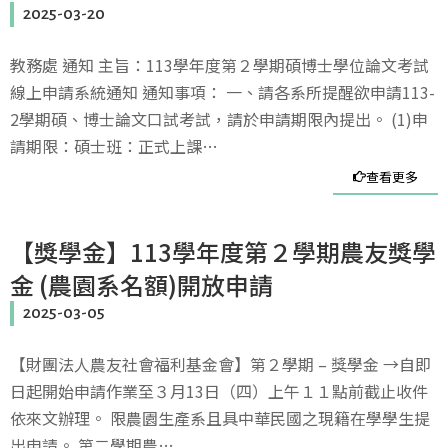
2025-03-20
教務處 通知 主旨：113學年度第２學期碩博士學位論文考試
線上申請系統通知 通知事項： 一、請各系所提醒欲申請113-
2學期碩、博士論文口試考試，請於申請期限內提出。 (1)申
請期限：碩士班：正式上課…
查看更多
【獎學金】113學年度第２學期農友獎學
金 (農園系名額)開放申請
2025-03-05
【財團法人農友社會福利基金會】第２學期 – 獎學金 →自即
日起開始申請作業至３月13日（四）上午１１點前截止收件
依來文辦理。 限農園生產系且具中華民國之現籍在學學生提
出申請。 第二學期農…