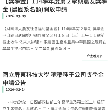
【獎學金】114學年度第２學期農友獎學
金 (農園系名額)開放申請
2026-03-09
【財團法人農友社會福利基金會】114學年第２學期 獎學金
→自即日起開始申請作業至３月１８日（三）上午１１點前
截止收件 依來文辦理。 限農園生產系且具中華民國之現籍在
學學生提出申請。 第二學期農園系可…
查看更多
國立屏東科技大學 稼穡種子公司獎學金
申請公告
2026-02-24
一、申請對象：日間部四技部二年級學生及碩士班二年級研
究生各壹名，共貳名。 二、獎助金額：每名每學期新臺幣壹