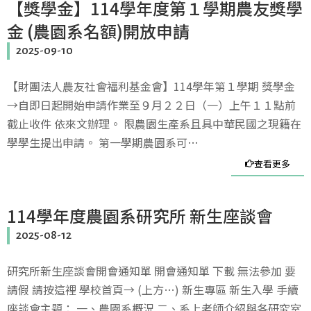
【獎學金】114學年度第１學期農友獎學
金 (農園系名額)開放申請
2025-09-10
【財團法人農友社會福利基金會】114學年第１學期 獎學金
→自即日起開始申請作業至９月２２日（一）上午１１點前
截止收件 依來文辦理。 限農園生產系且具中華民國之現籍在
學學生提出申請。 第一學期農園系可…
查看更多
114學年度農園系研究所 新生座談會
2025-08-12
研究所新生座談會開會通知單 開會通知單 下載 無法參加 要
請假 請按這裡 學校首頁→ (上方…) 新生專區 新生入學 手續
座談會主題： 一、農園系概況 二、系上老師介紹與各研究室