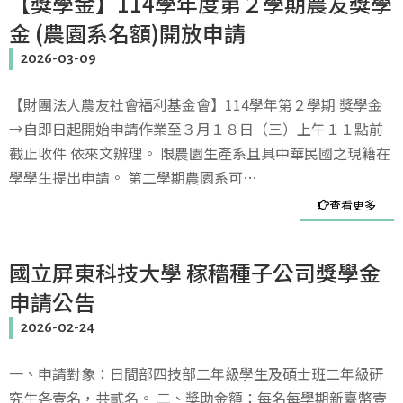
【獎學金】114學年度第２學期農友獎學
金 (農園系名額)開放申請
2026-03-09
【財團法人農友社會福利基金會】114學年第２學期 獎學金
→自即日起開始申請作業至３月１８日（三）上午１１點前
截止收件 依來文辦理。 限農園生產系且具中華民國之現籍在
學學生提出申請。 第二學期農園系可…
查看更多
國立屏東科技大學 稼穡種子公司獎學金
申請公告
2026-02-24
一、申請對象：日間部四技部二年級學生及碩士班二年級研
究生各壹名，共貳名。 二、獎助金額：每名每學期新臺幣壹