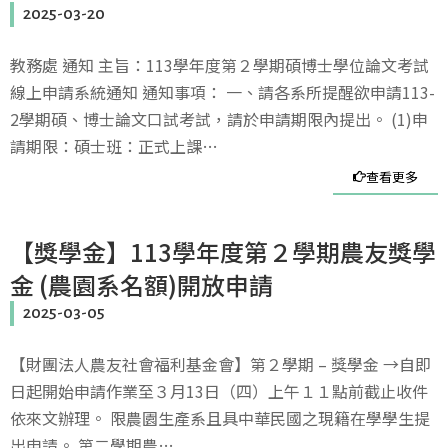
2025-03-20
教務處 通知 主旨：113學年度第２學期碩博士學位論文考試
線上申請系統通知 通知事項： 一、請各系所提醒欲申請113-
2學期碩、博士論文口試考試，請於申請期限內提出。 (1)申
請期限：碩士班：正式上課…
查看更多
【獎學金】113學年度第２學期農友獎學
金 (農園系名額)開放申請
2025-03-05
【財團法人農友社會福利基金會】第２學期 – 獎學金 →自即
日起開始申請作業至３月13日（四）上午１１點前截止收件
依來文辦理。 限農園生產系且具中華民國之現籍在學學生提
出申請。 第二學期農…