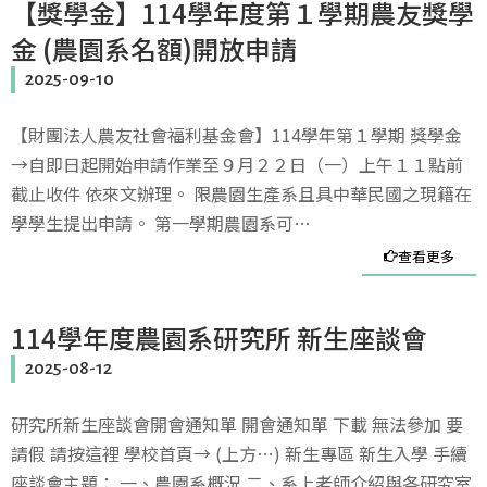
【獎學金】114學年度第１學期農友獎學
金 (農園系名額)開放申請
2025-09-10
【財團法人農友社會福利基金會】114學年第１學期 獎學金
→自即日起開始申請作業至９月２２日（一）上午１１點前
截止收件 依來文辦理。 限農園生產系且具中華民國之現籍在
學學生提出申請。 第一學期農園系可…
查看更多
114學年度農園系研究所 新生座談會
2025-08-12
研究所新生座談會開會通知單 開會通知單 下載 無法參加 要
請假 請按這裡 學校首頁→ (上方…) 新生專區 新生入學 手續
座談會主題： 一、農園系概況 二、系上老師介紹與各研究室