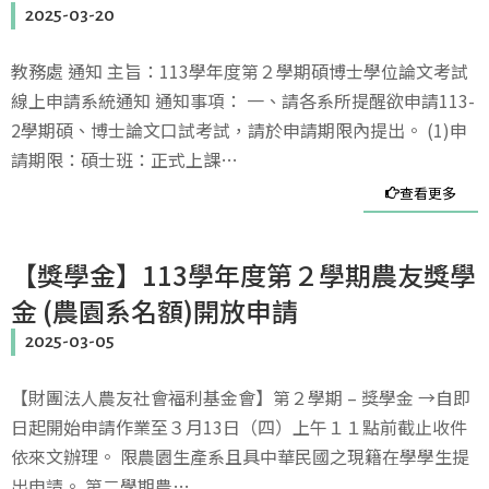
2025-03-20
教務處 通知 主旨：113學年度第２學期碩博士學位論文考試
線上申請系統通知 通知事項： 一、請各系所提醒欲申請113-
2學期碩、博士論文口試考試，請於申請期限內提出。 (1)申
請期限：碩士班：正式上課…
查看更多
【獎學金】113學年度第２學期農友獎學
金 (農園系名額)開放申請
2025-03-05
【財團法人農友社會福利基金會】第２學期 – 獎學金 →自即
日起開始申請作業至３月13日（四）上午１１點前截止收件
依來文辦理。 限農園生產系且具中華民國之現籍在學學生提
出申請。 第二學期農…