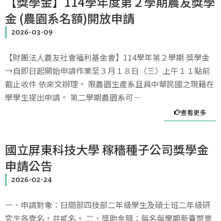
【獎學金】114學年度第２學期農友獎學
金 (農園系名額)開放申請
2026-03-09
【財團法人農友社會福利基金會】114學年第２學期 獎學金
→自即日起開始申請作業至３月１８日（三）上午１１點前
截止收件 依來文辦理。 限農園生產系且具中華民國之現籍在
學學生提出申請。 第二學期農園系可…
查看更多
國立屏東科技大學 稼穡種子公司獎學金
申請公告
2026-02-24
一、申請對象：日間部四技部二年級學生及碩士班二年級研
究生各壹名，共貳名。 二、獎助金額：每名每學期新臺幣壹