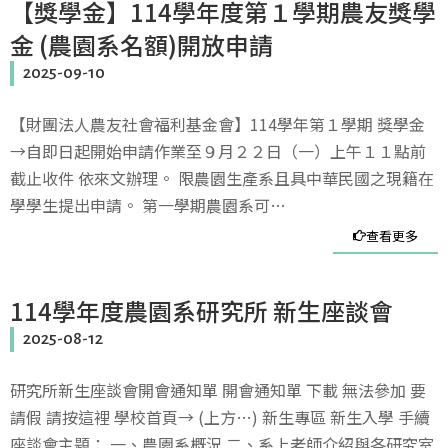
【獎學金】114學年度第１學期農友獎學
金 (農園系名額)開放申請
2025-09-10
【財團法人農友社會福利基金會】114學年第１學期 獎學金
→自即日起開始申請作業至９月２２日（一）上午１１點前
截止收件 依來文辦理。 限農園生產系且具中華民國之現籍在
學學生提出申請。 第一學期農園系可…
查看更多
114學年度農園系研究所 新生座談會
2025-08-12
研究所新生座談會開會通知單 開會通知單 下載 無法參加 要
請假 請按這裡 學校首頁→ (上方…) 新生專區 新生入學 手續
座談會主題： 一、農園系概況 二、系上老師介紹與各研究室