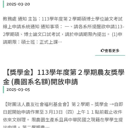
2025-03-20
教務處 通知 主旨：113學年度第２學期碩博士學位論文考試
線上申請系統通知 通知事項： 一、請各系所提醒欲申請113-
2學期碩、博士論文口試考試，請於申請期限內提出。 (1)申
請期限：碩士班：正式上課…
查看更多
【獎學金】113學年度第２學期農友獎學
金 (農園系名額)開放申請
2025-03-05
【財團法人農友社會福利基金會】第２學期 – 獎學金 →自即
日起開始申請作業至３月13日（四）上午１１點前截止收件
依來文辦理。 限農園生產系且具中華民國之現籍在學學生提
出申請。 第二學期農…