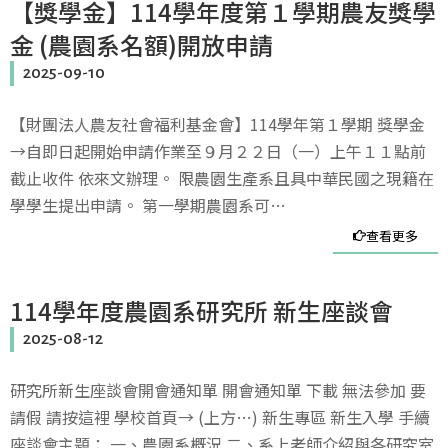
【獎學金】114學年度第１學期農友獎學
金 (農園系名額)開放申請
2025-09-10
【財團法人農友社會福利基金會】114學年第１學期 獎學金
→自即日起開始申請作業至９月２２日（一）上午１１點前
截止收件 依來文辦理。 限農園生產系且具中華民國之現籍在
學學生提出申請。 第一學期農園系可…
查看更多
114學年度農園系研究所 新生座談會
2025-08-12
研究所新生座談會開會通知單 開會通知單 下載 無法參加 要
請假 請按這裡 學校首頁→ (上方…) 新生專區 新生入學 手續
座談會主題： 一、農園系概況 二、系上老師介紹與各研究室