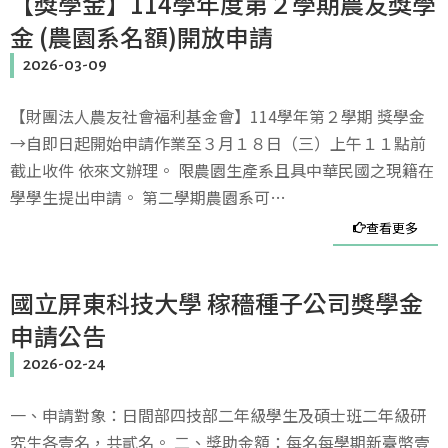
【獎學金】114學年度第２學期農友獎學
金 (農園系名額)開放申請
2026-03-09
【財團法人農友社會福利基金會】114學年第２學期 獎學金
→自即日起開始申請作業至３月１８日（三）上午１１點前
截止收件 依來文辦理。 限農園生產系且具中華民國之現籍在
學學生提出申請。 第二學期農園系可…
查看更多
國立屏東科技大學 稼穡種子公司獎學金
申請公告
2026-02-24
一、申請對象：日間部四技部二年級學生及碩士班二年級研
究生各壹名，共貳名。 二、獎助金額：每名每學期新臺幣壹