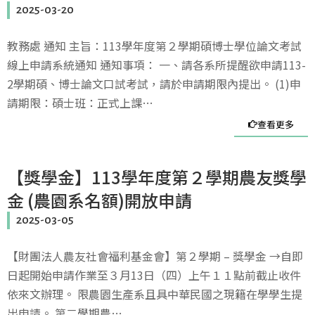
2025-03-20
教務處 通知 主旨：113學年度第２學期碩博士學位論文考試
線上申請系統通知 通知事項： 一、請各系所提醒欲申請113-
2學期碩、博士論文口試考試，請於申請期限內提出。 (1)申
請期限：碩士班：正式上課…
查看更多
【獎學金】113學年度第２學期農友獎學
金 (農園系名額)開放申請
2025-03-05
【財團法人農友社會福利基金會】第２學期 – 獎學金 →自即
日起開始申請作業至３月13日（四）上午１１點前截止收件
依來文辦理。 限農園生產系且具中華民國之現籍在學學生提
出申請。 第二學期農…