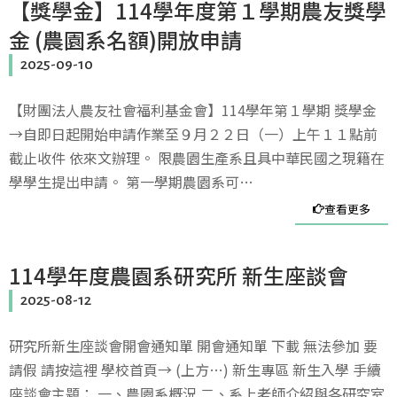
【獎學金】114學年度第１學期農友獎學
金 (農園系名額)開放申請
2025-09-10
【財團法人農友社會福利基金會】114學年第１學期 獎學金
→自即日起開始申請作業至９月２２日（一）上午１１點前
截止收件 依來文辦理。 限農園生產系且具中華民國之現籍在
學學生提出申請。 第一學期農園系可…
查看更多
114學年度農園系研究所 新生座談會
2025-08-12
研究所新生座談會開會通知單 開會通知單 下載 無法參加 要
請假 請按這裡 學校首頁→ (上方…) 新生專區 新生入學 手續
座談會主題： 一、農園系概況 二、系上老師介紹與各研究室