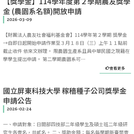
【獎學金】114學年度第２學期農友獎學
金 (農園系名額)開放申請
2026-03-09
【財團法人農友社會福利基金會】114學年第２學期 獎學金
→自即日起開始申請作業至３月１８日（三）上午１１點前
截止收件 依來文辦理。 限農園生產系且具中華民國之現籍在
學學生提出申請。 第二學期農園系可…
查看更多
國立屏東科技大學 稼穡種子公司獎學金
申請公告
2026-02-24
一、申請對象：日間部四技部二年級學生及碩士班二年級研
究生各壹名，共貳名。 二、獎助金額：每名每學期新臺幣壹