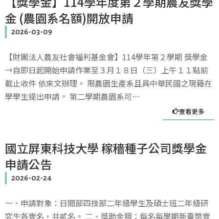
【獎學金】114學年度第２學期農友獎學
金 (農園系名額)開放申請
2026-03-09
【財團法人農友社會福利基金會】114學年第２學期 獎學金
→自即日起開始申請作業至３月１８日（三）上午１１點前
截止收件 依來文辦理。 限農園生產系且具中華民國之現籍在
學學生提出申請。 第二學期農園系可…
查看更多
國立屏東科技大學 稼穡種子公司獎學金
申請公告
2026-02-24
一、申請對象：日間部四技部二年級學生及碩士班二年級研
究生各壹名，共貳名。 二、獎助金額：每名每學期新臺幣壹