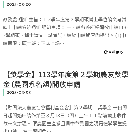
2025-03-20
教務處 通知 主旨：113學年度第２學期碩博士學位論文考試
線上申請系統通知 通知事項： 一、請各系所提醒欲申請113-
2學期碩、博士論文口試考試，請於申請期限內提出。 (1)申
請期限：碩士班：正式上課…
查看更多
【獎學金】113學年度第２學期農友獎學
金 (農園系名額)開放申請
2025-03-05
【財團法人農友社會福利基金會】第２學期 – 獎學金 →自即
日起開始申請作業至３月13日（四）上午１１點前截止收件
依來文辦理。 限農園生產系且具中華民國之現籍在學學生提
出申請。 第二學期農…