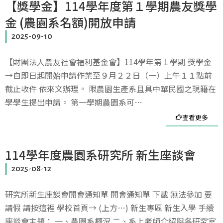
【獎學金】114學年度第１學期農友獎學
金 (農園系名額)開放申請
2025-09-10
【財團法人農友社會福利基金會】114學年第１學期 獎學金
→自即日起開始申請作業至９月２２日（一）上午１１點前
截止收件 依來文辦理。 限農園生產系且具中華民國之現籍在
學學生提出申請。 第一學期農園系可…
查看更多
114學年度農園系研究所 新生座談會
2025-08-12
研究所新生座談會開會通知單 開會通知單 下載 無法參加 要
請假 請按這裡 學校首頁→ (上方…) 新生專區 新生入學 手續
座談會主題： 一、農園系概況 二、系上老師介紹與各研究室