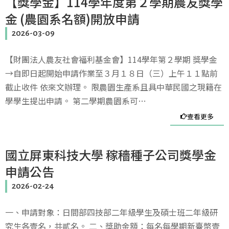
【獎學金】114學年度第２學期農友獎學
金 (農園系名額)開放申請
2026-03-09
【財團法人農友社會福利基金會】114學年第２學期 獎學金
→自即日起開始申請作業至３月１８日（三）上午１１點前
截止收件 依來文辦理。 限農園生產系且具中華民國之現籍在
學學生提出申請。 第二學期農園系可…
查看更多
國立屏東科技大學 稼穡種子公司獎學金
申請公告
2026-02-24
一、申請對象：日間部四技部二年級學生及碩士班二年級研
究生各壹名，共貳名。 二、獎助金額：每名每學期新臺幣壹