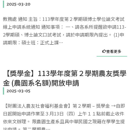
2025-03-20
教務處 通知 主旨：113學年度第２學期碩博士學位論文考試
線上申請系統通知 通知事項： 一、請各系所提醒欲申請113-
2學期碩、博士論文口試考試，請於申請期限內提出。 (1)申
請期限：碩士班：正式上課…
查看更多
【獎學金】113學年度第２學期農友獎學
金 (農園系名額)開放申請
2025-03-05
【財團法人農友社會福利基金會】第２學期 – 獎學金 →自即
日起開始申請作業至３月13日（四）上午１１點前截止收件
依來文辦理。 限農園生產系且具中華民國之現籍在學學生提
出申請。 第二學期農…