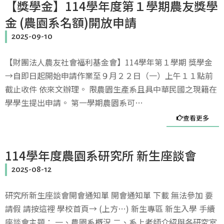
【獎學金】114學年度第１學期農友獎學
金 (農園系名額)開放申請
2025-09-10
【財團法人農友社會福利基金會】114學年第１學期 獎學金
→自即日起開始申請作業至９月２２日（一）上午１１點前
截止收件 依來文辦理。 限農園生產系且具中華民國之現籍在
學學生提出申請。 第一學期農園系可…
查看更多
114學年度農園系研究所 新生座談會
2025-08-12
研究所新生座談會開會通知單 開會通知單 下載 無法參加 要
請假 請按這裡 學校首頁→ (上方…) 新生專區 新生入學 手續
座談會主題： 一、農園系概況 二、系上老師介紹與各研究室