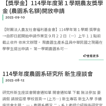
【獎學金】114學年度第１學期農友獎學
金 (農園系名額)開放申請
2025-09-10
【財團法人農友社會福利基金會】114學年第１學期 獎學金
→自即日起開始申請作業至９月２２日（一）上午１１點前
截止收件 依來文辦理。 限農園生產系且具中華民國之現籍在
學學生提出申請。 第一學期農園系可…
查看更多
114學年度農園系研究所 新生座談會
2025-08-12
研究所新生座談會開會通知單 開會通知單 下載 無法參加 要
請假 請按這裡 學校首頁→ (上方…) 新生專區 新生入學 手續
座談會主題： 一、農園系概況 二、系上老師介紹與各研究室