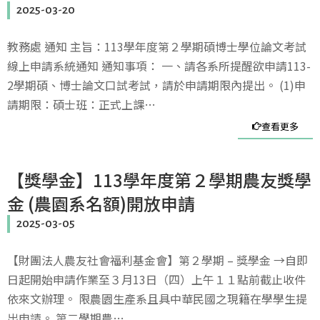
2025-03-20
教務處 通知 主旨：113學年度第２學期碩博士學位論文考試
線上申請系統通知 通知事項： 一、請各系所提醒欲申請113-
2學期碩、博士論文口試考試，請於申請期限內提出。 (1)申
請期限：碩士班：正式上課…
查看更多
【獎學金】113學年度第２學期農友獎學
金 (農園系名額)開放申請
2025-03-05
【財團法人農友社會福利基金會】第２學期 – 獎學金 →自即
日起開始申請作業至３月13日（四）上午１１點前截止收件
依來文辦理。 限農園生產系且具中華民國之現籍在學學生提
出申請。 第二學期農…