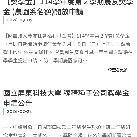
【獎學金】114學年度第２學期農友獎學
金 (農園系名額)開放申請
2026-03-09
【財團法人農友社會福利基金會】114學年第２學期 獎學金
→自即日起開始申請作業至３月１８日（三）上午１１點前
截止收件 依來文辦理。 限農園生產系且具中華民國之現籍在
學學生提出申請。 第二學期農園系可…
查看更多
國立屏東科技大學 稼穡種子公司獎學金
申請公告
2026-02-24
一、申請對象：日間部四技部二年級學生及碩士班二年級研
究生各壹名，共貳名。 二、獎助金額：每名每學期新臺幣壹