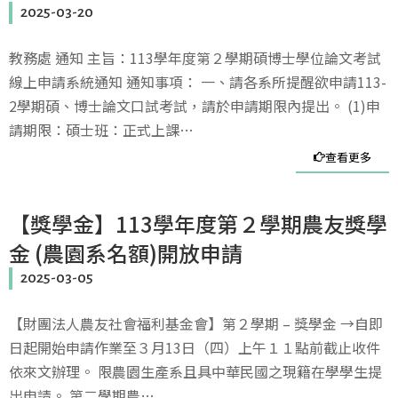
2025-03-20
教務處 通知 主旨：113學年度第２學期碩博士學位論文考試
線上申請系統通知 通知事項： 一、請各系所提醒欲申請113-
2學期碩、博士論文口試考試，請於申請期限內提出。 (1)申
請期限：碩士班：正式上課…
查看更多
【獎學金】113學年度第２學期農友獎學
金 (農園系名額)開放申請
2025-03-05
【財團法人農友社會福利基金會】第２學期 – 獎學金 →自即
日起開始申請作業至３月13日（四）上午１１點前截止收件
依來文辦理。 限農園生產系且具中華民國之現籍在學學生提
出申請。 第二學期農…