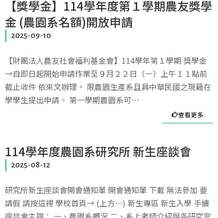
【獎學金】114學年度第１學期農友獎學
金 (農園系名額)開放申請
2025-09-10
【財團法人農友社會福利基金會】114學年第１學期 獎學金
→自即日起開始申請作業至９月２２日（一）上午１１點前
截止收件 依來文辦理。 限農園生產系且具中華民國之現籍在
學學生提出申請。 第一學期農園系可…
查看更多
114學年度農園系研究所 新生座談會
2025-08-12
研究所新生座談會開會通知單 開會通知單 下載 無法參加 要
請假 請按這裡 學校首頁→ (上方…) 新生專區 新生入學 手續
座談會主題： 一、農園系概況 二、系上老師介紹與各研究室