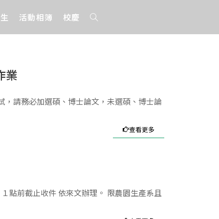
招生
活動相簿
校慶
作業
口試，請務必加選碩、博士論文，未選碩、博士論
查看更多
１點前截止收件 依來文辦理。 限農園生產系且