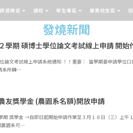
師資陣容
課程
學生專區
畢業校友區
發燒新聞
２學期 碩博士學位論文考試線上申請 開始
士學位論文考試線上申請系統通知 ！！重要： 當學期要申請學位
請系所轉…
農友獎學金 (農園系名額)開放申請
學期 獎學金 →自即日起開始申請作業至３月１８日（三）上午１
期農園系可…