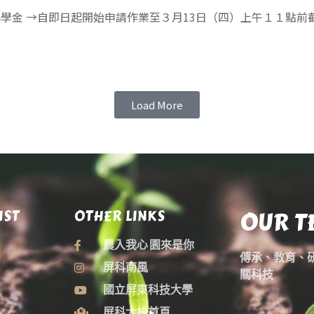
獎學金 →自即日起開始申請作業至３月13日（四）上午１１點前
Load More
OUR T
IST
OTHER LINKS
農入我心 園來是你
傳承、教育、
屏科南風
關科技
國立屏東科技大學
屏科大校首頁