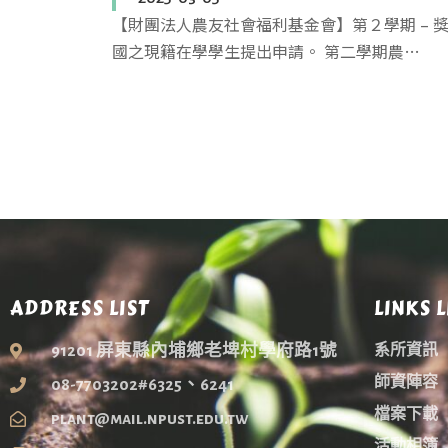
【財團法人農友社會福利基金會】第２學期 – 
國之現籍在學學生提出申請。 第二學期農…
ADDRESS LIST
LINKS L
91201 屏東縣內埔鄉老埤村學府路1號
系所資訊
師資陣容
08-7703202#6325、6241
檔案下載
plant@mail.npust.edu.tw
活動相簿