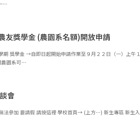
一…
農友獎學金 (農園系名額)開放申請
學期 獎學金 →自即日起開始申請作業至９月２２日（一）上午１
期農園系可…
座談會
法參加 要請假 請按這裡 學校首頁→ (上方…) 新生專區 新生