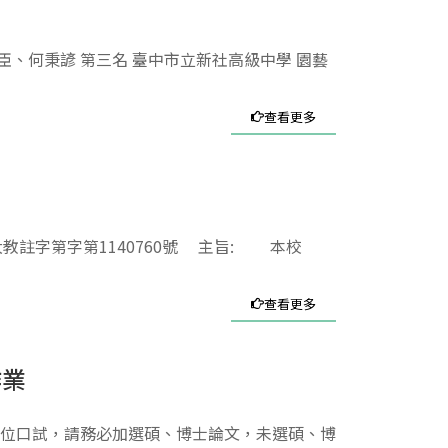
臣、何秉諺 第三名 臺中市立新社高級中學 園藝
查看更多
教註字第字第1140760號 主旨: 本校
查看更多
作業
請學位口試，請務必加選碩、博士論文，未選碩、博