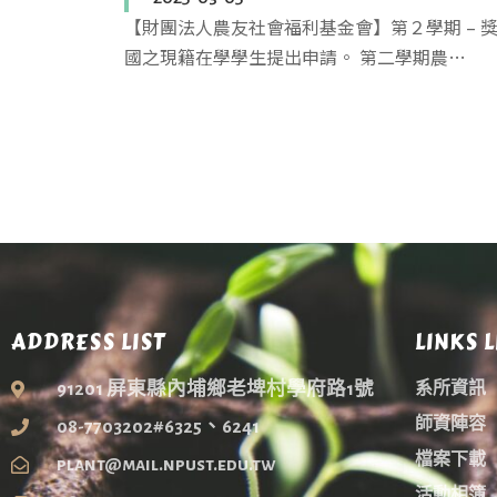
【財團法人農友社會福利基金會】第２學期 – 
國之現籍在學學生提出申請。 第二學期農…
ADDRESS LIST
LINKS L
91201 屏東縣內埔鄉老埤村學府路1號
系所資訊
師資陣容
08-7703202#6325、6241
檔案下載
plant@mail.npust.edu.tw
活動相簿