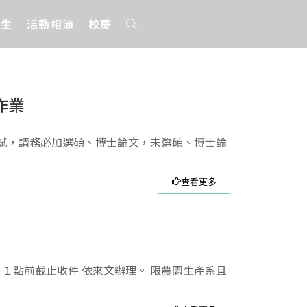
招生
活動相簿
校慶
作業
口試，請務必加選碩、博士論文，未選碩、博士論
查看更多
１點前截止收件 依來文辦理。 限農園生產系且