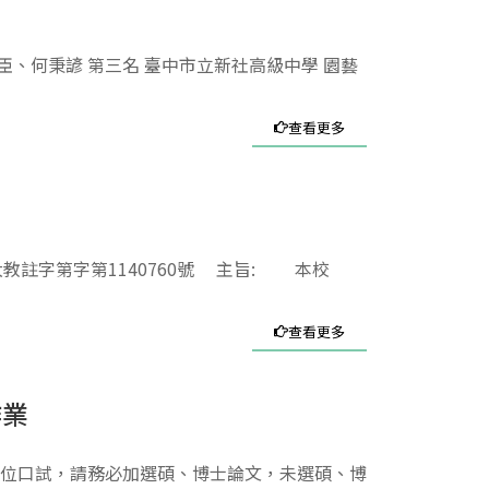
臣、何秉諺 第三名 臺中市立新社高級中學 園藝
查看更多
教註字第字第1140760號 主旨: 本校
查看更多
作業
請學位口試，請務必加選碩、博士論文，未選碩、博