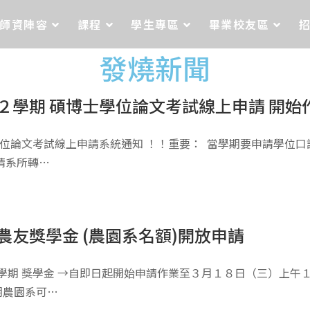
師資陣容
課程
學生專區
畢業校友區
發燒新聞
２學期 碩博士學位論文考試線上申請 開始
士學位論文考試線上申請系統通知 ！！重要： 當學期要申請學位
請系所轉…
農友獎學金 (農園系名額)開放申請
學期 獎學金 →自即日起開始申請作業至３月１８日（三）上午１
期農園系可…