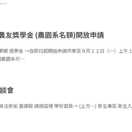
一…
農友獎學金 (農園系名額)開放申請
學期 獎學金 →自即日起開始申請作業至９月２２日（一）上午１
期農園系可…
座談會
法參加 要請假 請按這裡 學校首頁→ (上方…) 新生專區 新生