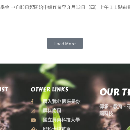
獎學金 →自即日起開始申請作業至３月13日（四）上午１１點前
Load More
OUR T
IST
OTHER LINKS
農入我心 園來是你
傳承、教育、
屏科南風
關科技
國立屏東科技大學
屏科大校首頁