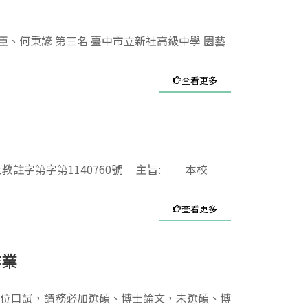
臣、何秉諺 第三名 臺中市立新社高級中學 園藝
查看更多
教註字第字第1140760號 主旨: 本校
查看更多
作業
請學位口試，請務必加選碩、博士論文，未選碩、博