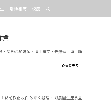
招生
活動相簿
校慶
作業
口試，請務必加選碩、博士論文，未選碩、博士論
查看更多
１點前截止收件 依來文辦理。 限農園生產系且