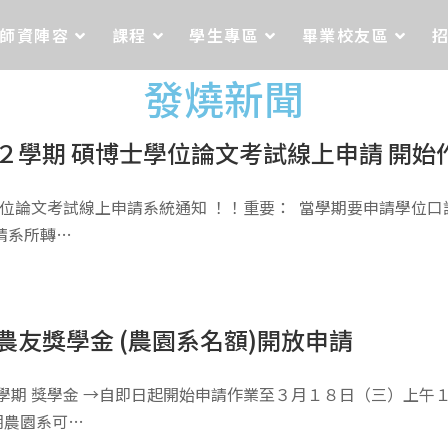
師資陣容
課程
學生專區
畢業校友區
發燒新聞
２學期 碩博士學位論文考試線上申請 開始
士學位論文考試線上申請系統通知 ！！重要： 當學期要申請學位
請系所轉…
農友獎學金 (農園系名額)開放申請
學期 獎學金 →自即日起開始申請作業至３月１８日（三）上午１
期農園系可…