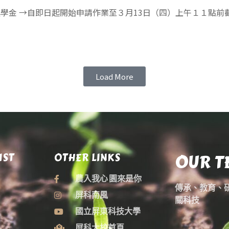
獎學金 →自即日起開始申請作業至３月13日（四）上午１１點前
Load More
OUR T
IST
OTHER LINKS
農入我心 園來是你
傳承、教育、
屏科南風
關科技
國立屏東科技大學
屏科大校首頁