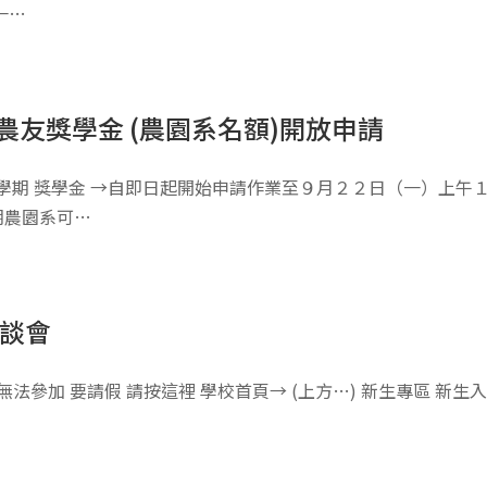
一…
農友獎學金 (農園系名額)開放申請
學期 獎學金 →自即日起開始申請作業至９月２２日（一）上午１
期農園系可…
座談會
法參加 要請假 請按這裡 學校首頁→ (上方…) 新生專區 新生