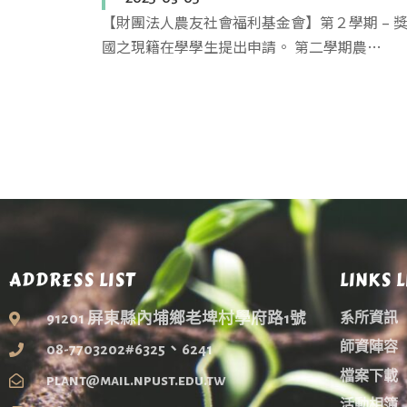
【財團法人農友社會福利基金會】第２學期 – 
國之現籍在學學生提出申請。 第二學期農…
ADDRESS LIST
LINKS L
91201 屏東縣內埔鄉老埤村學府路1號
系所資訊
師資陣容
08-7703202#6325、6241
檔案下載
plant@mail.npust.edu.tw
活動相簿