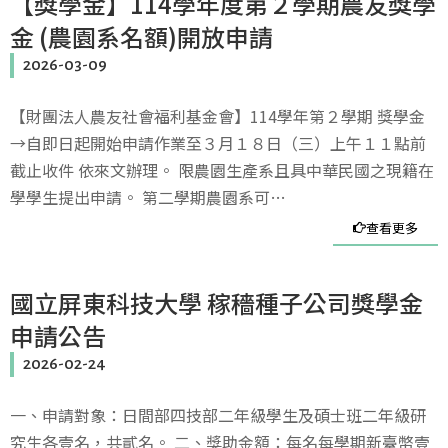
【獎學金】114學年度第２學期農友獎學
金 (農園系名額)開放申請
2026-03-09
【財團法人農友社會福利基金會】114學年第２學期 獎學金
→自即日起開始申請作業至３月１８日（三）上午１１點前
截止收件 依來文辦理。 限農園生產系且具中華民國之現籍在
學學生提出申請。 第二學期農園系可…
查看更多
國立屏東科技大學 稼穡種子公司獎學金
申請公告
2026-02-24
一、申請對象：日間部四技部二年級學生及碩士班二年級研
究生各壹名，共貳名。 二、獎助金額：每名每學期新臺幣壹