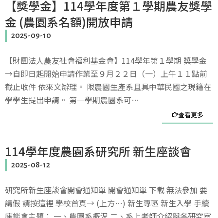
【獎學金】114學年度第１學期農友獎學
金 (農園系名額)開放申請
2025-09-10
【財團法人農友社會福利基金會】114學年第１學期 獎學金
→自即日起開始申請作業至９月２２日（一）上午１１點前
截止收件 依來文辦理。 限農園生產系且具中華民國之現籍在
學學生提出申請。 第一學期農園系可…
查看更多
114學年度農園系研究所 新生座談會
2025-08-12
研究所新生座談會開會通知單 開會通知單 下載 無法參加 要
請假 請按這裡 學校首頁→ (上方…) 新生專區 新生入學 手續
座談會主題： 一、農園系概況 二、系上老師介紹與各研究室