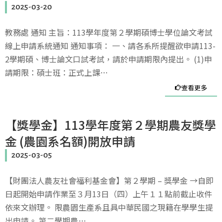
2025-03-20
教務處 通知 主旨：113學年度第２學期碩博士學位論文考試
線上申請系統通知 通知事項： 一、請各系所提醒欲申請113-
2學期碩、博士論文口試考試，請於申請期限內提出。 (1)申
請期限：碩士班：正式上課…
查看更多
【獎學金】113學年度第２學期農友獎學
金 (農園系名額)開放申請
2025-03-05
【財團法人農友社會福利基金會】第２學期 – 獎學金 →自即
日起開始申請作業至３月13日（四）上午１１點前截止收件
依來文辦理。 限農園生產系且具中華民國之現籍在學學生提
出申請。 第二學期農…