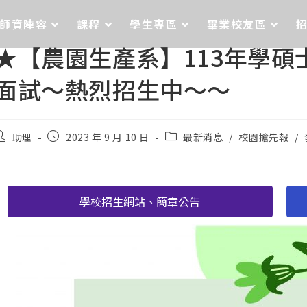
師資陣容
課程
學生專區
畢業校友區
★【農園生產系】113年學
面試～熱烈招生中～～
助理
2023 年 9 月 10 日
最新消息
/
校園搶先報
/
學校招生網站、簡章公告