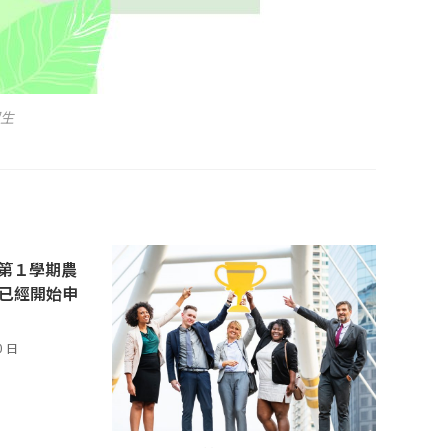
招生
度第１學期農
)已經開始申
0 日