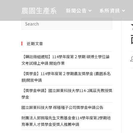
農園生產系
新聞公告
系所資訊
近期文章
【轉註冊組通知】114學年度第２學期 碩博士學位論
文考試線上申請 開始作業
【獎學金】114學年度第２學期農友獎學金 (農園系名
額)開放申請
【獎學金申請】國立屏東科技大學114-2萬茲先教授獎
學金
國立屏東科技大學 稼穡種子公司獎學金申請公告
財團法人郭錫瑠先生文教基金會114學年度第2學期培
育專業人才獎學金受獎人推薦申請