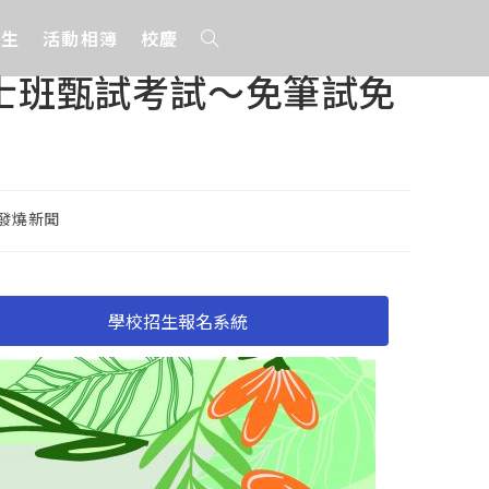
招生
活動相簿
校慶
碩士班甄試考試～免筆試免
發燒新聞
學校招生報名系統