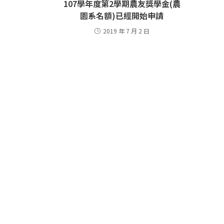
107學年度第2學期農友獎學金(農
園系名額)已經開始申請
2019 年 7 月 2 日