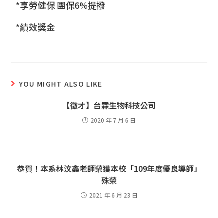
*享勞健保 團保6%提撥
*績效獎金
YOU MIGHT ALSO LIKE
【徵才】台霖生物科技公司
2020 年 7 月 6 日
恭賀！本系林汶鑫老師榮獲本校「109年度優良導師」
殊榮
2021 年 6 月 23 日