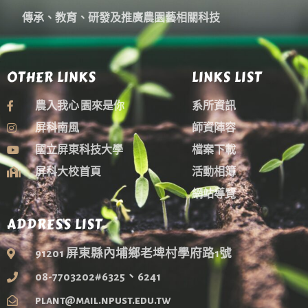
傳承、教育、研發及推廣農園藝相關科技
OTHER LINKS
LINKS LIST
農入我心 園來是你
系所資訊
屏科南風
師資陣容
國立屏東科技大學
檔案下載
屏科大校首頁
活動相簿
網站導覽
ADDRESS LIST
91201 屏東縣內埔鄉老埤村學府路1號
08-7703202#6325、6241
plant@mail.npust.edu.tw