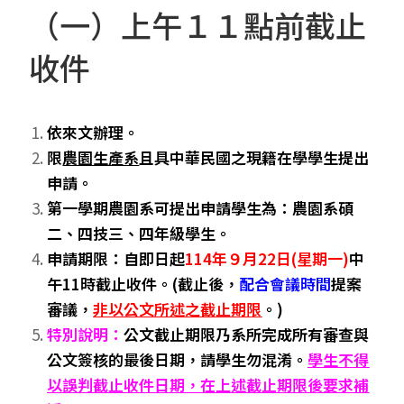
（一）上午１１點前截止
收件
依來文辦理。
限
農園生產系
且具中華民國之現籍在學學生提出
申請。
第一學期農園系可提出申請學生為：農園系碩
二、四技三、四年級學生。
申請期限：自即日起
114年９月22日(星期一)
中
午11時截止收件。(截止後，
配合會議時間
提案
審議，
非以公文所述之截止期限
。)
特別說明：
公文截止期限乃系所完成所有審查與
公文簽核的最後日期
，請學生勿混淆。
學生不得
以誤判截止收件日期，在上述截止期限後要求補