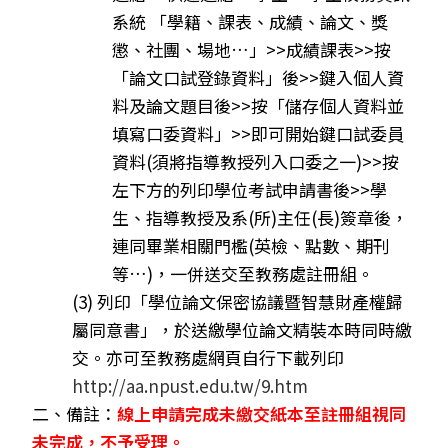
系統 「學籍、課表、成績、論文、獎
懲、社團、場地…」>>成績課表>>按
「論文口試登錄資料」後>>鍵入個人資
料及論文題目後>>按「儲存個人資料並
填寫口委資料」>>即可開始鍵口試委員
資料(須將指導教授列入口委之一)>>按
左下方的列印學位考試申請書後>>學
生、指導教授及系(所)主任(長)簽章後，
連同畢業相關門檻(英檢、點數、期刊
等…)，一併送交至教務處註冊組。
(3) 列印「學位論文保密協議暨智慧財產權歸
屬同意書」，於送繳學位論文精裝本時同時繳
交。
亦可至教務處網頁自行下載列印
http://aa.npust.edu.tw/9.htm
二、備註：
線上申請完成未繳交紙本至註冊組視同
未完成，不予受理。