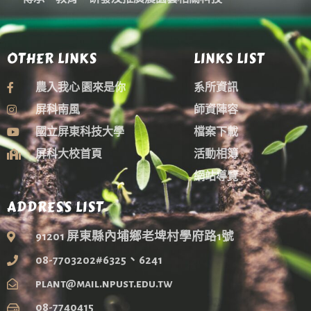
OTHER LINKS
LINKS LIST
農入我心 園來是你
系所資訊
屏科南風
師資陣容
國立屏東科技大學
檔案下載
屏科大校首頁
活動相簿
網站導覽
ADDRESS LIST
91201 屏東縣內埔鄉老埤村學府路1號
08-7703202#6325、6241
plant@mail.npust.edu.tw
08-7740415