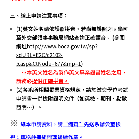
三、
線上申請注意事項：
(1)
英文姓名
請
依護照拼音，若尚無護照之同學可
至
外交部領事事務局網站
查詢正確譯音。
(
參閱
網址
http://www.boca.gov.tw/sp?
xdURL=E2C/c2102-
5.asp&CtNode=677&mp=1
)
※
本英文姓名為製作
英文畢業證書姓名之用
，
請務必
提供正確拼音。
(2)
各系所相關畢業資格規定
，請於繳交學位考試
申請書一併
檢附證明文件（如英檢、期刊、點數
證明…）
。
※
紙本申請資料，請
“
備齊”
先送系辦公室
檢
視；再送註冊組辦理後續作業。