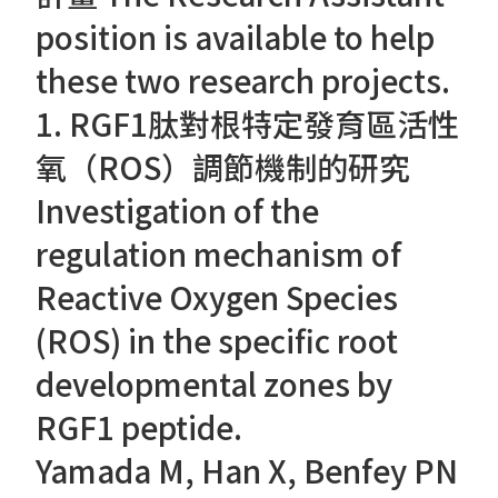
position is available to help
these two research projects.
1. RGF1肽對根特定發育區活性
氧（ROS）調節機制的研究
Investigation of the
regulation mechanism of
Reactive Oxygen Species
(ROS) in the specific root
developmental zones by
RGF1 peptide.
Yamada M, Han X, Benfey PN