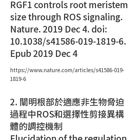
RGF1 controls root meristem
size through ROS signaling.
Nature. 2019 Dec 4. doi:
10.1038/s41586-019-1819-6.
Epub 2019 Dec 4
https://www.nature.com/articles/s41586-019-
1819-6
2. 闡明根部於適應非生物脅迫
過程中ROS和選擇性剪接異構
體的調控機制
Elucidation of the regulation