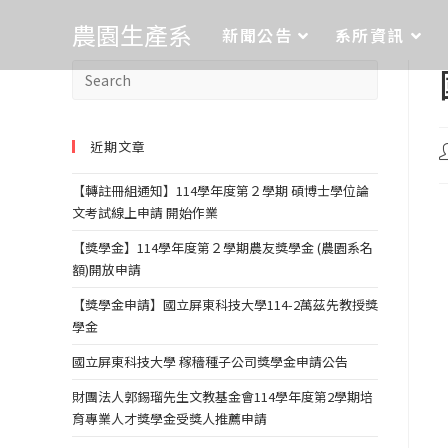
農園生產系
新聞公告
系所資訊
近期文章
【轉註冊組通知】114學年度第２學期 碩博士學位論
文考試線上申請 開始作業
【獎學金】114學年度第２學期農友獎學金 (農園系名
額)開放申請
【獎學金申請】國立屏東科技大學114-2萬茲先教授獎
學金
國立屏東科技大學 稼穡種子公司獎學金申請公告
財團法人郭錫瑠先生文教基金會114學年度第2學期培
育專業人才獎學金受獎人推薦申請