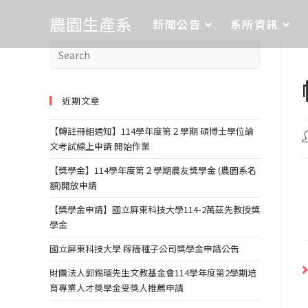
農園生產系
新聞公告
系所資訊
近期文章
【轉註冊組通知】114學年度第２學期 碩博士學位論
文考試線上申請 開始作業
【獎學金】114學年度第２學期農友獎學金 (農園系名
額)開放申請
【獎學金申請】國立屏東科技大學114-2萬茲先教授獎
學金
國立屏東科技大學 稼穡種子公司獎學金申請公告
財團法人郭錫瑠先生文教基金會114學年度第2學期培
育專業人才獎學金受獎人推薦申請